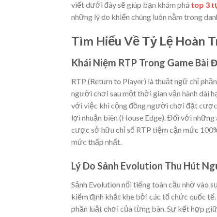
viết dưới đây sẽ giúp bạn khám phá
top 3 t
những lý do khiến chúng luôn nằm trong dan
Tìm Hiểu Về Tỷ Lệ Hoàn T
Khái Niệm RTP Trong Game Bài 
RTP (Return to Player) là thuật ngữ chỉ phần 
người chơi sau một thời gian vận hành dài h
với việc khi cộng đồng người chơi đặt cược 
lợi nhuận biên (House Edge). Đối với những 
cược sở hữu chỉ số RTP tiệm cận mức 100% l
mức thấp nhất.
Lý Do Sảnh Evolution Thu Hút Ng
Sảnh Evolution nổi tiếng toàn cầu nhờ vào s
kiểm định khắt khe bởi các tổ chức quốc tế.
phần luật chơi của từng bàn. Sự kết hợp giữa