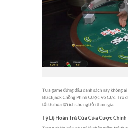
Tựa game đứng đầu danh sách này không ai kh
Blackjack Chồng Phính Cược Vô Cực. Trò chơ
tối ưu hóa lợi ích cho người tham gia.
Tỷ Lệ Hoàn Trả Của Cửa Cược Chính 
Trong phiên bản này, tỷ lệ phần trăm trả th