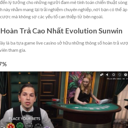
 đến lý tưởng cho những người đam mê tính toán chiến thuật sòng
h này nhằm mang lại trải nghiệm chuyên nghiệp, nơi bạn có thể áp
 cược mà không sợ các yếu tố can thiệp từ bên ngoài.
 Hoàn Trả Cao Nhất Evolution Sunwin
đây là ba tựa game live casino sở hữu những thông số hoàn trả vư
viên tham gia.
47%