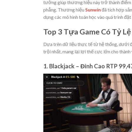
tưởng giúp thương hiệu này trở thành điểm
phẳng. Thương hiệu
Sunwin
đã tích hợp sản
dụng các mô hình toán học vào quá trình đặt
Top 3 Tựa Game Có Tỷ Lệ
Dựa trên dữ liệu thực tế từ hệ thống, dưới 
trội nhất, mang lại lợi thế cực lớn cho thành 
1. Blackjack – Đỉnh Cao RTP 99,