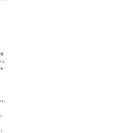
chỉ
khi
ch
 ro
u
h