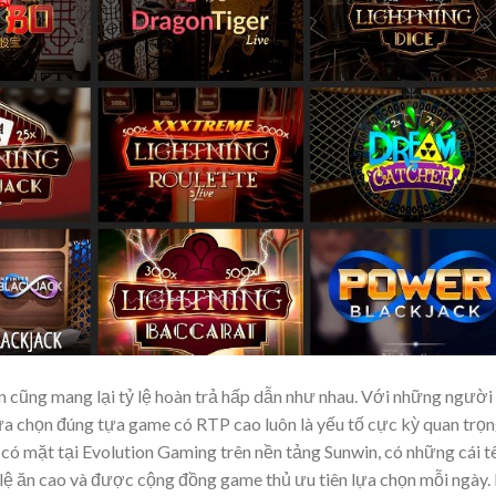
 cũng mang lại tỷ lệ hoàn trả hấp dẫn như nhau. Với những người
 lựa chọn đúng tựa game có RTP cao luôn là yếu tố cực kỳ quan trọn
 có mặt tại Evolution Gaming trên nền tảng Sunwin, có những cái t
 lệ ăn cao và được cộng đồng game thủ ưu tiên lựa chọn mỗi ngày.