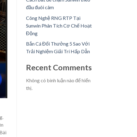
đầu đuôi câm
Công Nghệ RNG RTP Tại
Sunwin Phân Tích Cơ Chế Hoạt
Động
Bắn Cá Đổi Thưởng 5 Sao Với
Trải Nghiệm Giải Trí Hấp Dẫn
Recent Comments
Không có bình luận nào để hiển
thị.
g.
ên
 Bài