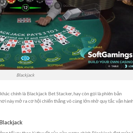
Blackjack
ác chính là Blackjack Bet Stacker, hay còn gọi là phiên bản
i này mở ra cơ hội chiến thắng vô cùng lớn nhờ quy tắc vận hàn
Blackjack
ưởng tối ưu theo lý thuyết của cửa cược chính Blackjack đạt mức 