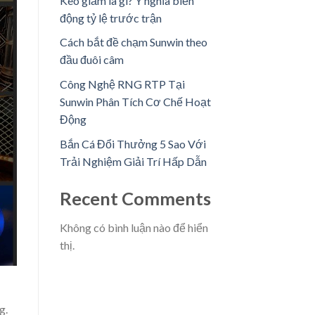
Kèo giảm là gì? Ý nghĩa biến
động tỷ lệ trước trận
Cách bắt đề chạm Sunwin theo
đầu đuôi câm
Công Nghệ RNG RTP Tại
Sunwin Phân Tích Cơ Chế Hoạt
Động
Bắn Cá Đổi Thưởng 5 Sao Với
Trải Nghiệm Giải Trí Hấp Dẫn
Recent Comments
Không có bình luận nào để hiển
thị.
g.