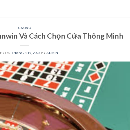
CASINO
Sunwin Và Cách Chọn Cửa Thông Minh
TED ON
THÁNG 3 19, 2026
BY
ADMIN