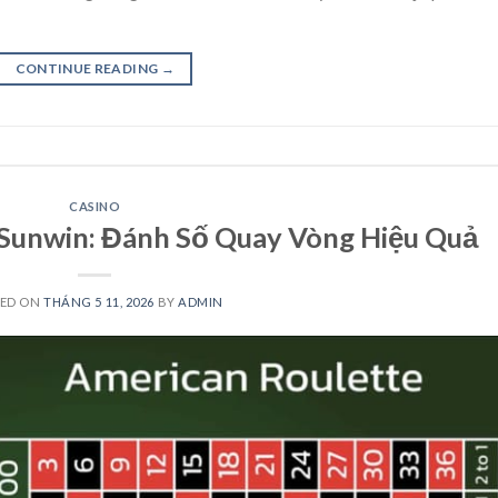
CONTINUE READING
→
CASINO
 Sunwin: Đánh Số Quay Vòng Hiệu Quả
TED ON
THÁNG 5 11, 2026
BY
ADMIN