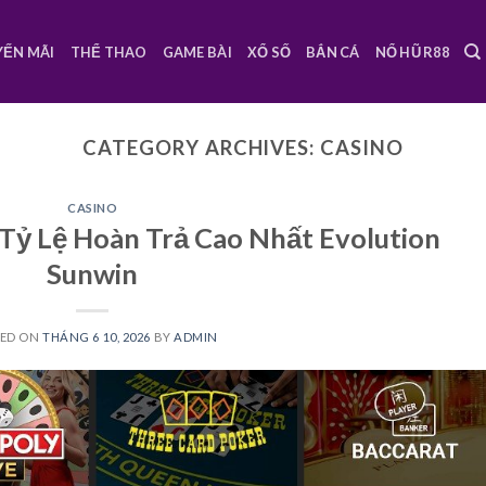
ẾN MÃI
THỂ THAO
GAME BÀI
XỔ SỐ
BẮN CÁ
NỔ HŨ R88
CATEGORY ARCHIVES:
CASINO
CASINO
Tỷ Lệ Hoàn Trả Cao Nhất Evolution
Sunwin
TED ON
THÁNG 6 10, 2026
BY
ADMIN