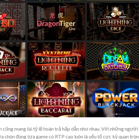
 cũng mang lại tỷ lệ hoàn trả hấp dẫn như nhau. Với những người
 lựa chọn đúng tựa game có RTP cao luôn là yếu tố cực kỳ quan trọn