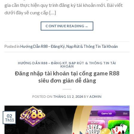
gia cần thực hiện quy trình đăng ký tài khoản mới. Bài viết
dưới đây sẽ cung cấp […]
CONTINUE READING
→
Posted in
Hướng Dẫn R88 – Đăng Ký, Nạp Rút & Thông Tin Tài Khoản
HƯỚNG DẪN R88 – ĐĂNG KÝ, NẠP RÚT & THÔNG TIN TÀI
KHOẢN
Đăng nhập tài khoản tại cổng game R88
siêu đơn giản dễ dàng
POSTED ON
THÁNG 11 2, 2024
BY
ADMIN
02
Th11