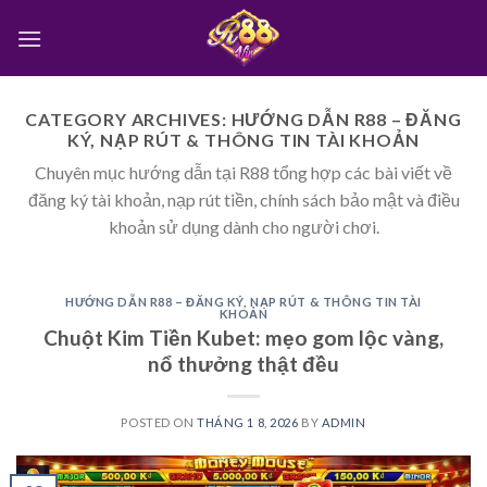
Skip
to
content
CATEGORY ARCHIVES:
HƯỚNG DẪN R88 – ĐĂNG
KÝ, NẠP RÚT & THÔNG TIN TÀI KHOẢN
Chuyên mục hướng dẫn tại R88 tổng hợp các bài viết về
đăng ký tài khoản, nạp rút tiền, chính sách bảo mật và điều
khoản sử dụng dành cho người chơi.
HƯỚNG DẪN R88 – ĐĂNG KÝ, NẠP RÚT & THÔNG TIN TÀI
KHOẢN
Chuột Kim Tiền Kubet: mẹo gom lộc vàng,
nổ thưởng thật đều
POSTED ON
THÁNG 1 8, 2026
BY
ADMIN