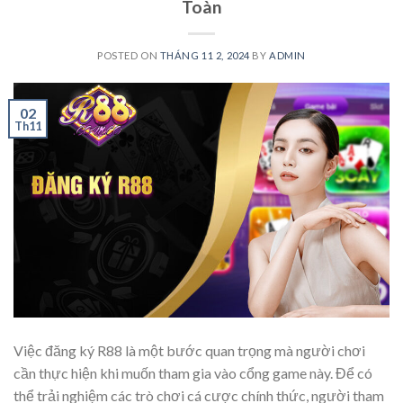
Toàn
POSTED ON
THÁNG 11 2, 2024
BY
ADMIN
02
Th11
Việc đăng ký R88 là một bước quan trọng mà người chơi
cần thực hiện khi muốn tham gia vào cổng game này. Để có
thể trải nghiệm các trò chơi cá cược chính thức, người tham