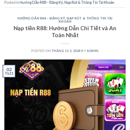
Posted in
Hướng Dẫn R88 – Đăng Ký, Nạp Rút & Thông Tin Tài Khoản
HƯỚNG DẪN R88 – ĐĂNG KÝ, NẠP RÚT & THÔNG TIN TÀI
KHOẢN
Nạp tiền R88: Hướng Dẫn Chi Tiết và An
Toàn Nhất
POSTED ON
THÁNG 11 2, 2024
BY
ADMIN
02
Th11