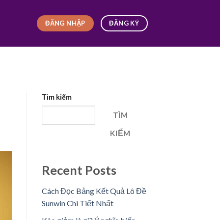
ĐĂNG NHẬP
ĐĂNG KÝ
Tìm kiếm
TÌM
KIẾM
Recent Posts
Cách Đọc Bảng Kết Quả Lô Đề
Sunwin Chi Tiết Nhất