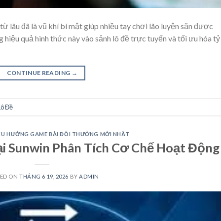
 lâu đã là vũ khí bí mật giúp nhiều tay chơi lão luyện săn được
 hiệu quả hình thức này vào sảnh lô đề trực tuyến và tối ưu hóa tỷ
CONTINUE READING
→
Lô Đề
 XU HƯỚNG GAME BÀI ĐỔI THƯỞNG MỚI NHẤT
i Sunwin Phân Tích Cơ Chế Hoạt Động
TED ON
THÁNG 6 19, 2026
BY
ADMIN