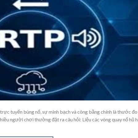
rí trực tuyến bùng nổ, sự minh bạch và công bằng chính là thước đo
Nhiều người chơi thường đặt ra câu hỏi: Liệu các vòng quay nổ hũ 