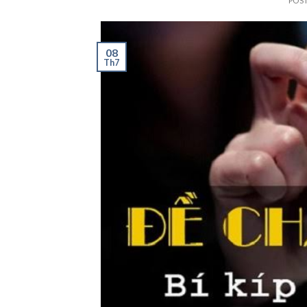
POS
08
Th7