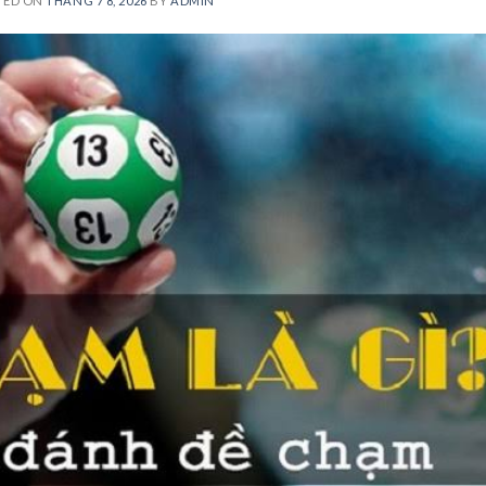
TED ON
THÁNG 7 8, 2026
BY
ADMIN