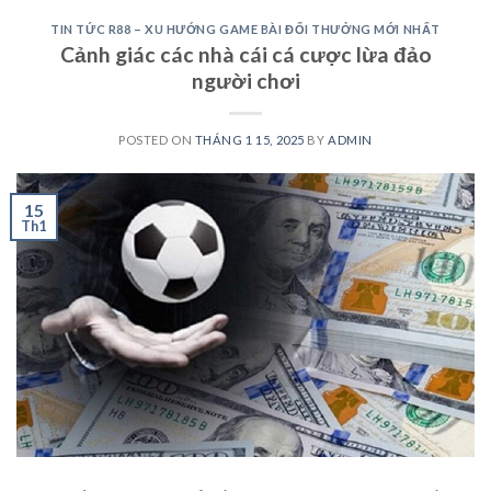
TIN TỨC R88 – XU HƯỚNG GAME BÀI ĐỔI THƯỞNG MỚI NHẤT
Cảnh giác các nhà cái cá cược lừa đảo
người chơi
POSTED ON
THÁNG 1 15, 2025
BY
ADMIN
15
Th1