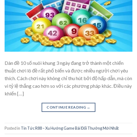
Dàn đề 10 số nuôi khung 3 ngày đang trở thành một chiến
thuật chơi lô đề rất phổ biến và được nhiều người chơi yêu
thích. Cách chơi này không chỉ thu hút bởi độ hấp dẫn, mà còn
vì tỷ lệ thắng cao hơn so với các phương pháp khác. Điều này
khiến […]
CONTINUE READING
→
Posted in
Tin Tức R88 – Xu Hướng Game Bài Đổi Thưởng Mới Nhất