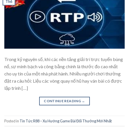
Th6
Trong kỷ nguyên số, khi các nền tảng giải trí trực tuyến bùng
nổ, sự minh bạch và công bằng chính là thước đo cao nhất
cho uy tín của một nhà phát hành. Nhiều người chơi thường
đặt ra câu hỏi: Liệu các vòng quay nổ hũ hay ván bài có được
lập trình […]
CONTINUE READING
→
Posted in
Tin Tức R88 – Xu Hướng Game Bài Đổi Thưởng Mới Nhất