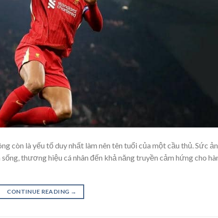
ông còn là yếu tố duy nhất làm nên tên tuổi của một cầu thủ. Sức ả
h sống, thương hiệu cá nhân đến khả năng truyền cảm hứng cho hà
CONTINUE READING
→