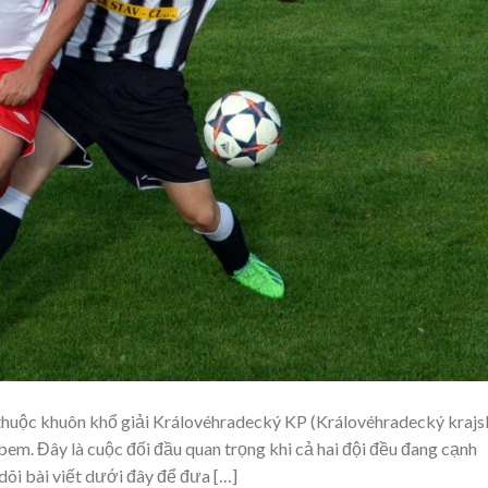
huộc khuôn khổ giải Královéhradecký KP (Královéhradecký krajs
abem. Đây là cuộc đối đầu quan trọng khi cả hai đội đều đang cạnh
dõi bài viết dưới đây để đưa […]