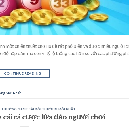
nh một chiến thuật chơi lô đề rất phổ biến và được nhiều người c
bởi độ hấp dẫn, mà còn vì tỷ lệ thắng cao hơn so với các phương ph
CONTINUE READING
→
ởng Mới Nhất
 XU HƯỚNG GAME BÀI ĐỔI THƯỞNG MỚI NHẤT
à cái cá cược lừa đảo người chơi