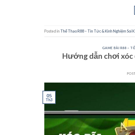
Posted in
Thể Thao R88 – Tin Tức & Kinh Nghiệm Soi
GAME BÀI R88 – T
Hướng dẫn chơi xóc đ
POS
05
Th3