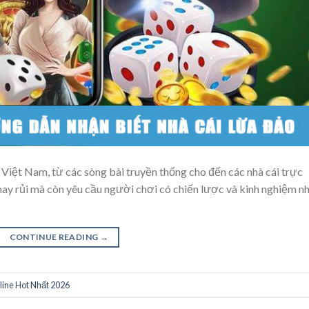
i Việt Nam, từ các sòng bài truyền thống cho đến các nhà cái trực
may rủi mà còn yêu cầu người chơi có chiến lược và kinh nghiệm n
CONTINUE READING
→
ine Hot Nhất 2026