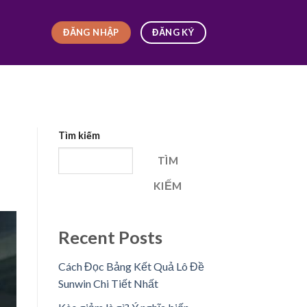
ĐĂNG NHẬP
ĐĂNG KÝ
Tìm kiếm
TÌM
KIẾM
Recent Posts
Cách Đọc Bảng Kết Quả Lô Đề
Sunwin Chi Tiết Nhất