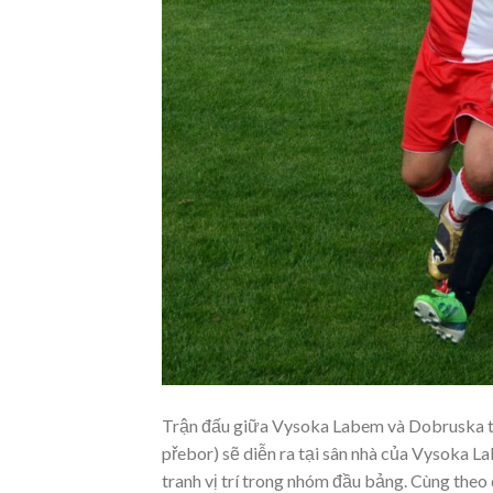
Trận đấu giữa Vysoka Labem và Dobruska t
přebor) sẽ diễn ra tại sân nhà của Vysoka L
tranh vị trí trong nhóm đầu bảng. Cùng theo 