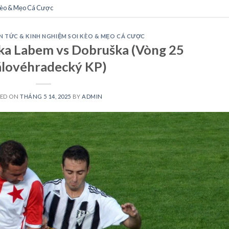
 Kèo & Mẹo Cá Cược
IN TỨC & KINH NGHIỆM SOI KÈO & MẸO CÁ CƯỢC
ka Labem vs Dobruška (Vòng 25
álovéhradecký KP)
TED ON
THÁNG 5 14, 2025
BY
ADMIN